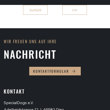
zurück
vor
WIR FREUEN UNS AUF IHRE
NACHRICHT
KONTAKTFORMULAR
KONTAKT
SpecialDogs e.V.
Adelheidstrasse 12 I 65582 Diez