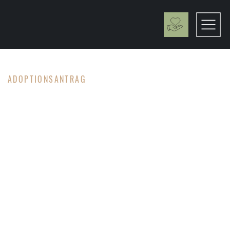
ADOPTIONSANTRAG
VORAUSKU
NFT
Wenn Sie sich in einen SpecialDog verliebt haben