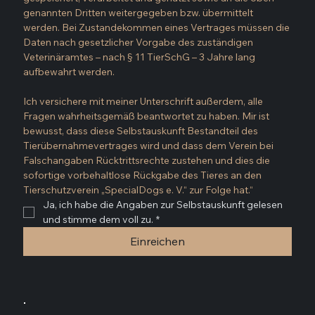
genannten Dritten weitergegeben bzw. übermittelt 
werden. Bei Zustandekommen eines Vertrages müssen die 
Daten nach gesetzlicher Vorgabe des zuständigen 
Veterinäramtes – nach § 11 TierSchG – 3 Jahre lang 
aufbewahrt werden.
Ich versichere mit meiner Unterschrift außerdem, alle 
Fragen wahrheitsgemäß beantwortet zu haben. Mir ist 
bewusst, dass diese Selbstauskunft Bestandteil des 
Tierübernahmevertrages wird und dass dem Verein bei 
Falschangaben Rücktrittsrechte zustehen und dies die 
sofortige vorbehaltlose Rückgabe des Tieres an den 
Tierschutzverein „SpecialDogs e. V.“ zur Folge hat.“
Ja, ich habe die Angaben zur Selbstauskunft gelesen 
und stimme dem voll zu.
*
Einreichen