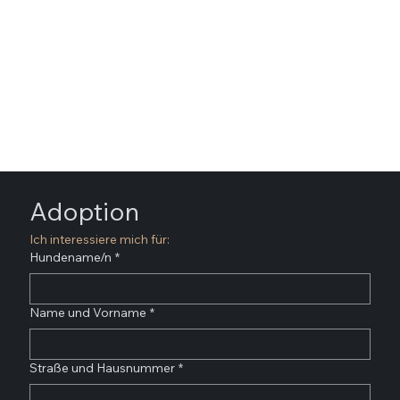
und klären dann auch gerne alle offenen Fragen.
Wir freuen uns über Ihr Interesse und hoffen, dass
Ihr Specialdog schon bald bei Ihnen einziehen
kann.
Adoption
Ich interessiere mich für:
Hundename/n
*
Name und Vorname
*
Straße und Hausnummer
*